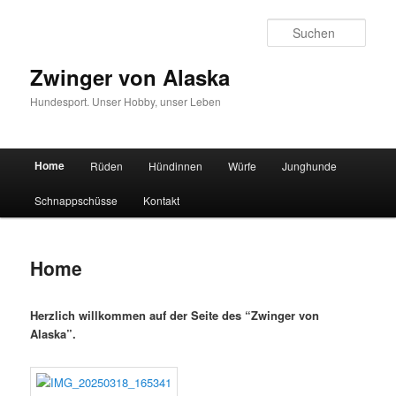
Such
Zwinger von Alaska
Hundesport. Unser Hobby, unser Leben
Hauptmenü
Home
Rüden
Hündinnen
Würfe
Junghunde
Zum Inhalt wechseln
Zum sekundären Inhalt wechseln
Schnappschüsse
Kontakt
Home
Herzlich willkommen auf der Seite des “Zwinger von
Alaska”.